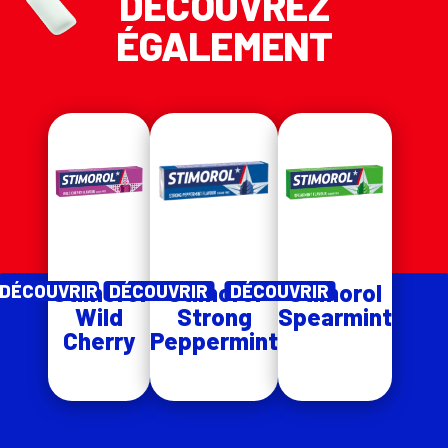
DÉCOUVREZ
ÉGALEMENT
Stimorol
Stimorol
Stimorol
DÉCOUVRIR
DÉCOUVRIR
DÉCOUVRIR
Wild
Strong
Spearmint
Cherry
Peppermint