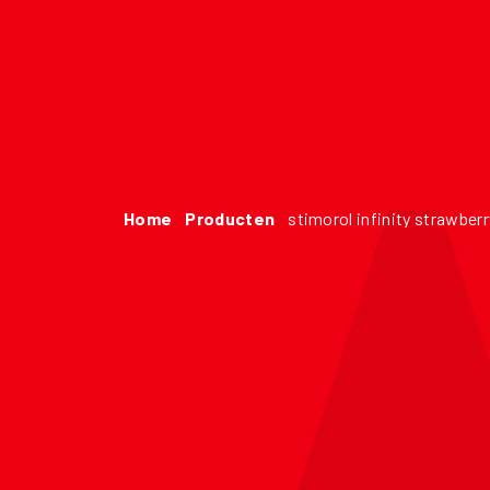
Home
producten
stimorol infinity strawberr