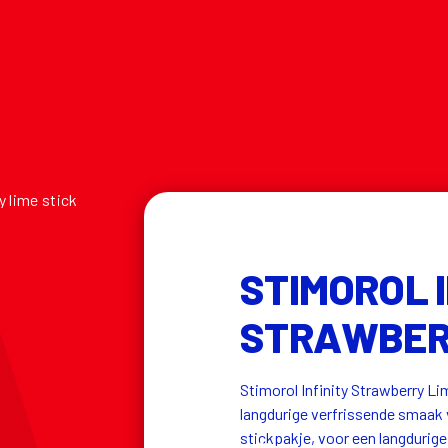
y lime stick
STIMOROL I
STRAWBER
Stimorol Infinity Strawberry L
langdurige verfrissende smaak v
stickpakje, voor een langdurige 