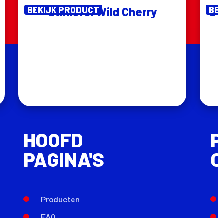
BEKIJK PRODUCT
Stimorol Wild Cherry
B
S
HOOFD
PAGINA'S
Producten
FAQ