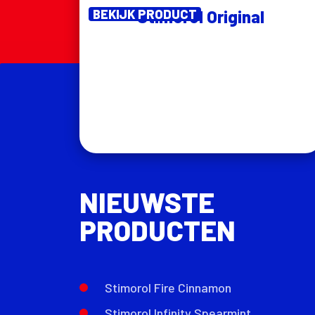
BEKIJK PRODUCT
Stimorol Original
NIEUWSTE
PRODUCTEN
Stimorol Fire Cinnamon
Stimorol Infinity Spearmint