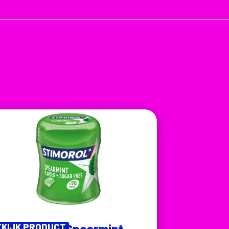
EKIJK PRODUCT
Stimorol Spearmint